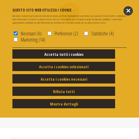
✕
QUESTO SITO WEB UTILIZZA I COOKIE
Utilizziamo i cookie per personalizzare contenuti ed annunci, per fornire funzionalità dei social media e per analizzare il nostro traffico. Condividiamo
inoltre informazioni sul modo in cui utilizza il nostro sito con i nostri partner che si occupano di analisi dei dati web, pubblicità e social media, i
quali potrebbero combinarle con altre informazioni che ha fornito loro o che hanno raccolto dal suo utilizzo dei loro servizi.
Necessari (6)
Preferenze (2)
Statistiche (4)
Marketing (14)
Accetta tutti i cookies
Accetta i cookies selezionati
Acacia
Accetta i cookies necessari
Rifiuta tutti
Mostra dettagli