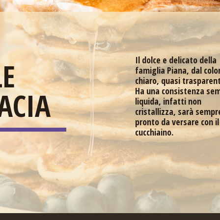
Il dolce e delicato della
LE
famiglia Piana, dal colo
chiaro, quasi trasparen
Ha una consistenza se
ACIA
liquida, infatti non
cristallizza, sarà sempr
pronto da versare con il
cucchiaino.