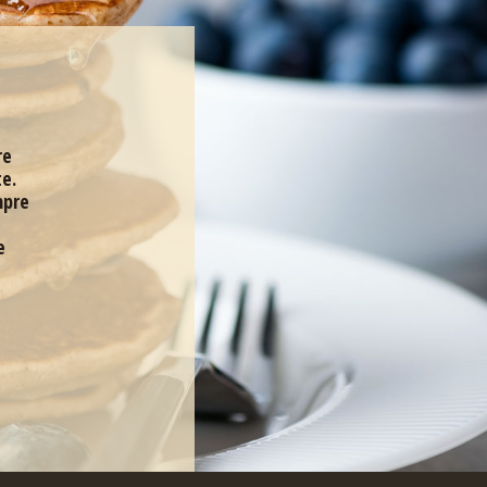
re
te.
mpre
e