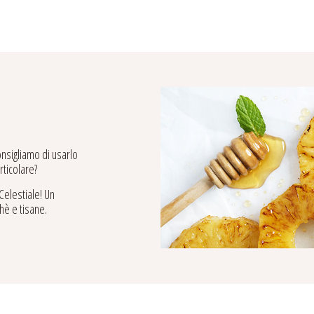
nsigliamo di usarlo
rticolare?
Celestiale! Un
thè e tisane.