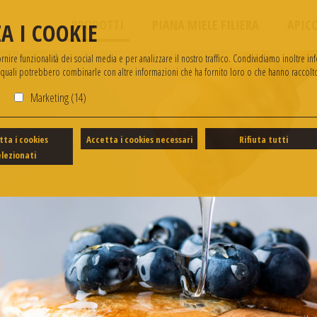
PRODOTTI
PIANA MIELE FILIERA
APIC
A I COOKIE
ire funzionalità dei social media e per analizzare il nostro traffico. Condividiamo inoltre info
i quali potrebbero combinarle con altre informazioni che ha fornito loro o che hanno raccolto 
)
Marketing (14)
tta i cookies
Accetta i cookies necessari
Rifiuta tutti
elezionati