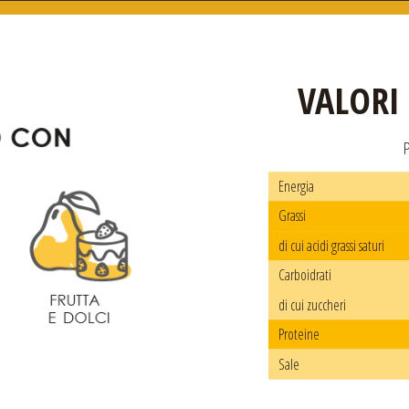
VALORI
Energia
Grassi
di cui acidi grassi saturi
Carboidrati
di cui zuccheri
Proteine
Sale