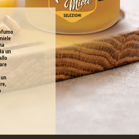
rofumo
 miele
na
Ha un
allo
zare
 un
re,
o