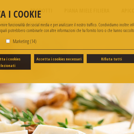
PRODOTTI
PIANA MIELE FILIERA
APIC
A I COOKIE
ire funzionalità dei social media e per analizzare il nostro traffico. Condividiamo inoltre info
i quali potrebbero combinarle con altre informazioni che ha fornito loro o che hanno raccolto 
)
Marketing (14)
tta i cookies
Accetta i cookies necessari
Rifiuta tutti
elezionati