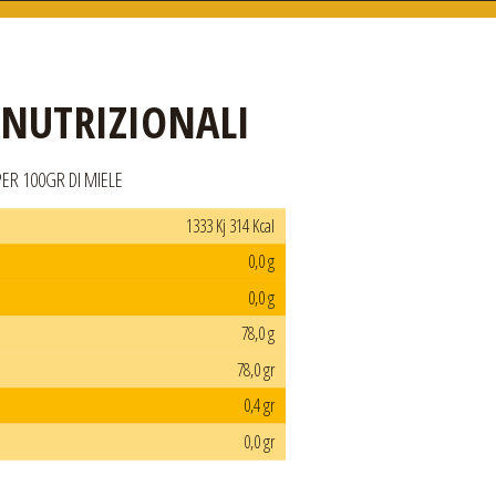
 NUTRIZIONALI
PER 100GR DI MIELE
1333 Kj 314 Kcal
0,0 g
0,0 g
78,0 g
78,0 gr
0,4 gr
0,0 gr