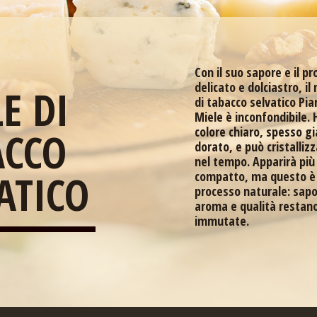
Con il suo sapore e il p
delicato e dolciastro, il
E DI
di tabacco selvatico Pia
Miele è inconfondibile. 
colore chiaro, spesso gi
ACCO
dorato, e può cristalliz
nel tempo. Apparirà più
ATICO
compatto, ma questo è
processo naturale: sapo
aroma e qualità restan
immutate.