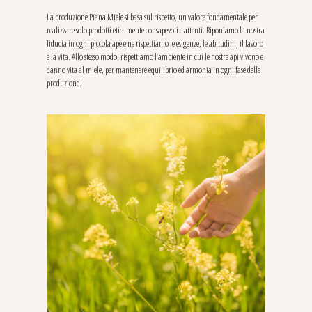
La produzione Piana Miele si basa sul rispetto, un valore fondamentale per
realizzare solo prodotti eticamente consapevoli e attenti. Riponiamo la nostra
fiducia in ogni piccola ape e ne rispettiamo le esigenze, le abitudini, il lavoro
e la vita. Allo stesso modo, rispettiamo l’ambiente in cui le nostre api vivono e
danno vita al miele, per mantenere equilibrio ed armonia in ogni fase della
produzione.
Qualità
SCOPRI