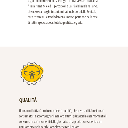
Seguiamo il miele dalle sue origini fino alla vostra tavola: la
filiera Piana Miele è il percorso di qualità del miele italiano,
che nasce da luoghi incontaminati nel cuore della Penisola,
per arrivare sulle tavole dei consumatori portando nelle case
di tutti rispetto, attesa, tutela, qualità… e gusto.
QUALITÁ
Il nostro obiettivo è produrre miele di qualità, che possa soddisfare i nostri
consumatori e accompagnarli nei loro attimi più speciali e nei momenti di
consumo in vari momenti della giornata. Una produzione attenta e un
risultato piacevole per il cuore oltre che per il palato.