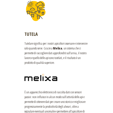
TUTELA
Tutelare significa per i nostri apicoltori osservare e intervenire
solo quando serve. Grazie a
Melixa
, un sistema che ci
permette di raccogliere dati approfonditi sull’arnia, il nostro
lavoro e quello delle api sono tutelati, e il risultato è un
prodotto di qualità superiore.
È un apparecchio elettronico di raccolta dati con sensori
passivi: non influisce in alcun modo sull’attività delle api e
permette di ottenere dati per creare uno storico e migliorare
progressivamente la produttività degli alveari, oltre a
segnalare eventuali anomalie e permettere all’apicoltore di