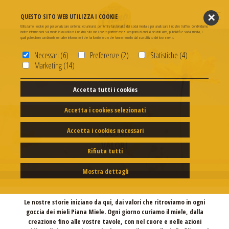
✕
QUESTO SITO WEB UTILIZZA I COOKIE
Utilizziamo i cookie per personalizzare contenuti ed annunci, per fornire funzionalità dei social media e per analizzare il nostro traffico. Condividiamo
inoltre informazioni sul modo in cui utilizza il nostro sito con i nostri partner che si occupano di analisi dei dati web, pubblicità e social media, i
quali potrebbero combinarle con altre informazioni che ha fornito loro o che hanno raccolto dal suo utilizzo dei loro servizi.
Necessari (6)
Preferenze (2)
Statistiche (4)
Marketing (14)
Accetta tutti i cookies
I NOSTRI
Accetta i cookies selezionati
VALORI
Accetta i cookies necessari
I NOSTRI
VALORI
Rifiuta tutti
Mostra dettagli
Le nostre storie iniziano da qui, dai valori che ritroviamo in ogni
goccia dei mieli Piana Miele. Ogni giorno curiamo il miele, dalla
creazione fino alle vostre tavole, con nel cuore e nelle azioni