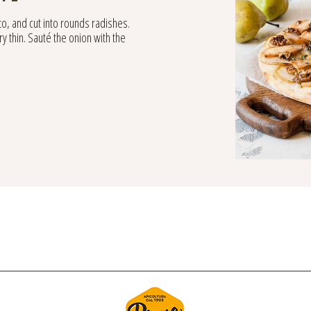
, and cut into rounds radishes.
ry thin. Sauté the onion with the