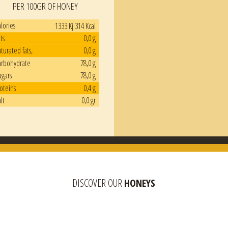
PER 100GR OF HONEY
lories
1333 Kj 314 Kcal
ts
0,0 g
turated fats,
0,0 g
arbohydrate
78,0 g
ugars
78,0 g
oteins
0,4 g
lt
0,0 gr
DISCOVER OUR
HONEYS