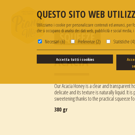
QUESTO SITO WEB UTILIZZ
Utilizziamo i cookie per personalizzare contenuti ed annunci, per forn
che si occupano di analisi dei dati web, pubblicità e social media, 
SQUEEZE
Necessari (6)
Preferenze (2)
Statistiche (4
ACACIA
Accetta tutti i cookies
Acce
s
Our Acacia Honey is a clear and transparent ho
delicate and its texture is naturally liquid. It is
sweetening thanks to the practical squeeze fo
380 gr