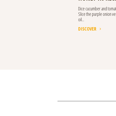
Dice cucumber and tomato
Slice the purple onion ve
oil...
DISCOVER