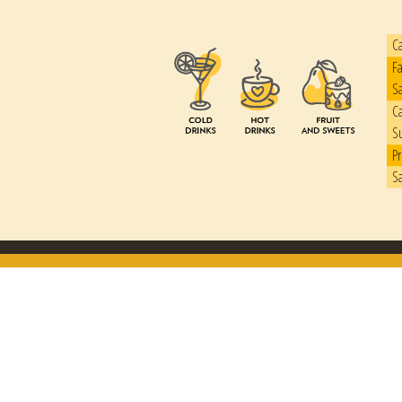
Ca
Fa
Sa
C
S
Pr
Sa