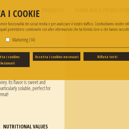
PRODUCTS
PIANA MIELE PRODUCTIO
A I COOKIE
ire funzionalità dei social media e per analizzare il nostro traffico. Condividiamo inoltre info
i quali potrebbero combinarle con altre informazioni che ha fornito loro o che hanno raccolto 
)
Marketing (14)
tta i cookies
Accetta i cookies necessari
Rifiuta tutti
elezionati
ney. Its flavor is sweet and
 particularly soluble, perfect for
rmat!
NUTRITIONAL VALUES