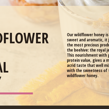
DFLOWER
Our wildflower honey is
sweet and aromatic, it 
the most precious prod
the beehive: the royal je
This nourishment with 
AL
protein value, gives a 
acrid taste that well m
with the sweetness of 
Y
wildflower honey.