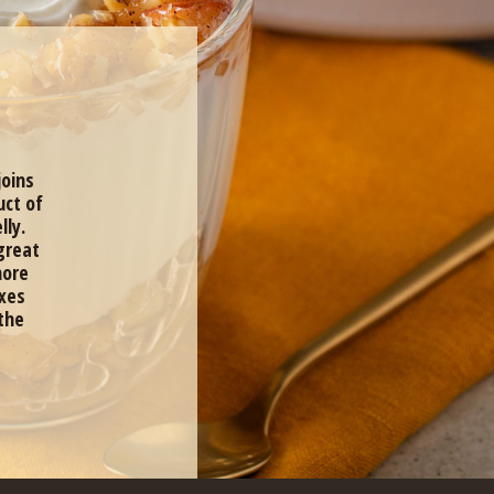
joins
uct of
lly.
great
more
ixes
the