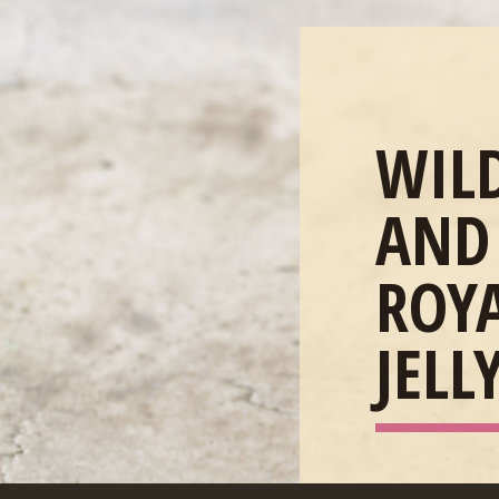
WIL
AND
ROY
JELL