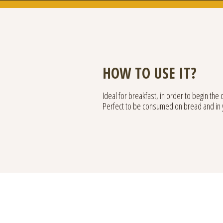
HOW TO USE IT?
Ideal for breakfast, in order to begin the 
Perfect to be consumed on bread and in 