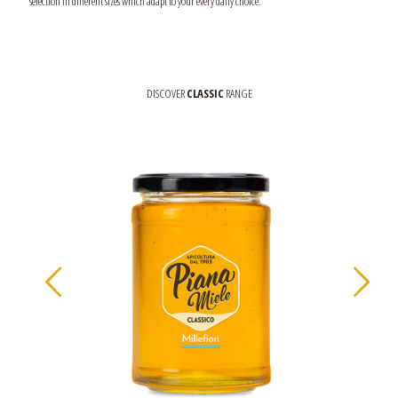
selection in different sizes which adapt to your every daily choice.
DISCOVER
CLASSIC
RANGE