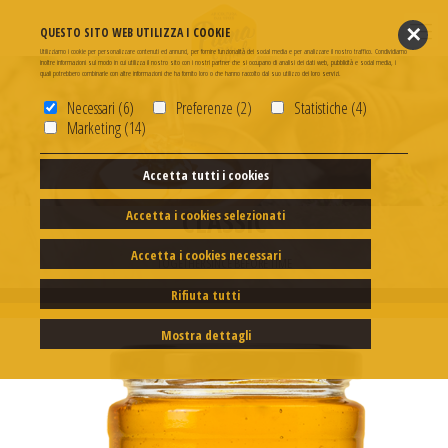
✕
QUESTO SITO WEB UTILIZZA I COOKIE
Utilizziamo i cookie per personalizzare contenuti ed annunci, per fornire funzionalità dei social media e per analizzare il nostro traffico. Condividiamo
inoltre informazioni sul modo in cui utilizza il nostro sito con i nostri partner che si occupano di analisi dei dati web, pubblicità e social media, i
quali potrebbero combinarle con altre informazioni che ha fornito loro o che hanno raccolto dal suo utilizzo dei loro servizi.
Necessari (6)
Preferenze (2)
Statistiche (4)
Marketing (14)
CLASSIC
Accetta tutti i cookies
CLASSIC
Accetta i cookies selezionati
TOGETHER SINCE BEFORE TIME
Accetta i cookies necessari
The honey that made our history
TOGETHER SINCE BEFORE TIME
All Pianamiele’s products’ pleasure and quality in the classic glass jar. European
honey selection in different sizes which adapt to your every daily choice.
Rifiuta tutti
Mostra dettagli