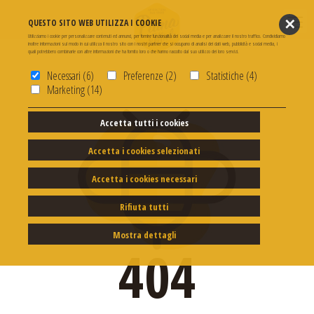
✕
QUESTO SITO WEB UTILIZZA I COOKIE
Utilizziamo i cookie per personalizzare contenuti ed annunci, per fornire funzionalità dei social media e per analizzare il nostro traffico. Condividiamo
inoltre informazioni sul modo in cui utilizza il nostro sito con i nostri partner che si occupano di analisi dei dati web, pubblicità e social media, i
quali potrebbero combinarle con altre informazioni che ha fornito loro o che hanno raccolto dal suo utilizzo dei loro servizi.
Necessari (6)
Preferenze (2)
Statistiche (4)
Marketing (14)
Accetta tutti i cookies
Accetta i cookies selezionati
Accetta i cookies necessari
Rifiuta tutti
Mostra dettagli
404